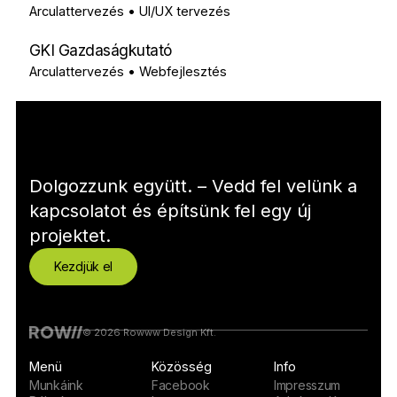
Arculattervezés • UI/UX tervezés
GKI Gazdaságkutató
Arculattervezés • Webfejlesztés
Dolgozzunk együtt. – Vedd fel velünk a
kapcsolatot és építsünk fel egy új
projektet.
Kezdjük el
© 2026 Rowww Design Kft.
Menü
Közösség
Info
Munkáink
Facebook
Impresszum