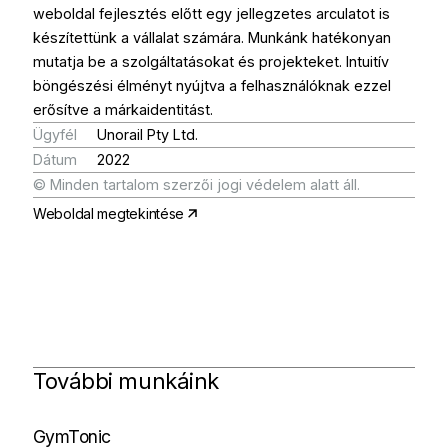
weboldal fejlesztés előtt egy jellegzetes arculatot is
készítettünk a vállalat számára. Munkánk hatékonyan
mutatja be a szolgáltatásokat és projekteket. Intuitív
böngészési élményt nyújtva a felhasználóknak ezzel
erősítve a márkaidentitást.
Ügyfél
Unorail
Pty
Ltd.
Dátum
2022
©
Minden
tartalom
szerzői
jogi
védelem
alatt
áll.
Weboldal megtekintése
További
munkáink
GymTonic