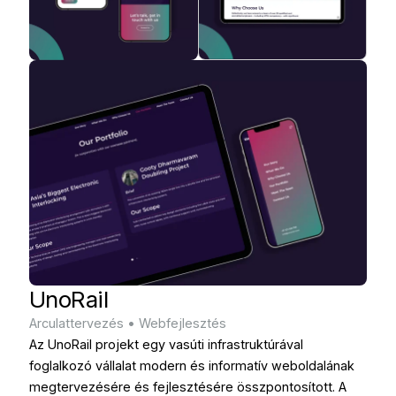
UnoRail
Arculattervezés
•
Webfejlesztés
Az UnoRail projekt egy vasúti infrastruktúrával
foglalkozó vállalat modern és informatív weboldalának
megtervezésére és fejlesztésére összpontosított. A